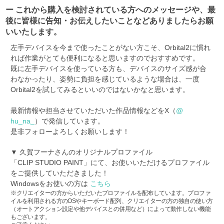
ー これから購入を検討されている方へのメッセージや、最
後に皆様に告知・お伝えしたいことなどありましたらお願
いいたします。
左手デバイスを今まで使ったことがない方こそ、Orbital2に慣れ
れば作業がとても便利になると思いますのでおすすめです。
既に左手デバイスを使っている方も、デバイスのサイズ感が合
わなかったり、姿勢に負担を感じているような場合は、一度
Orbital2を試してみるといいのではないかなと思います。
最新情報や担当させていただいた作品情報などをX（
@
hu_na_
）で発信しています。
是非フォローよろしくお願いします！
▼ 久賀フーナさんのオリジナルプロファイル
「CLIP STUDIO PAINT」にて、お使いいただけるプロファイル
をご提供していただきました！
Windowsをお使いの方は
こちら
※クリエイターの方からいただいたプロファイルを配布しています。プロファ
イルを利用される方のOSやキーボード配列、クリエイターの方の独自の使い方
（オートアクション設定や他デバイスとの併用など）によって動作しない機能
もございます。