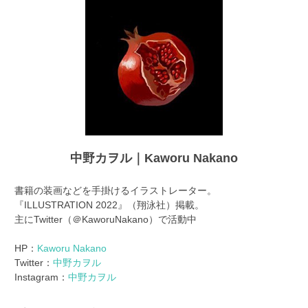
中野カヲル｜Kaworu Nakano
書籍の装画などを手掛けるイラストレーター。
『ILLUSTRATION 2022』（翔泳社）掲載。
主にTwitter（＠KaworuNakano）で活動中
HP：
Kaworu Nakano
Twitter：
中野カヲル
Instagram：
中野カヲル