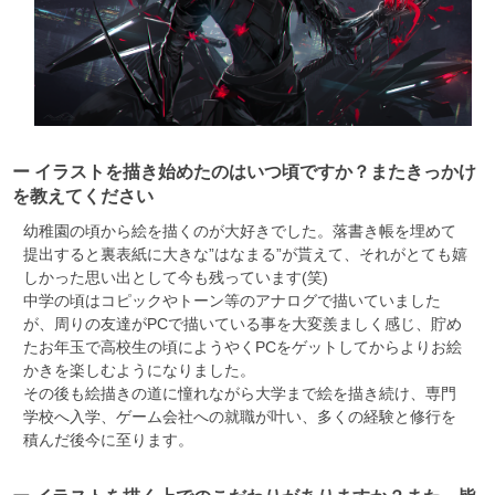
ー イラストを描き始めたのはいつ頃ですか？またきっかけ
を教えてください
幼稚園の頃から絵を描くのが大好きでした。落書き帳を埋めて
提出すると裏表紙に大きな”はなまる”が貰えて、それがとても嬉
しかった思い出として今も残っています(笑)
中学の頃はコピックやトーン等のアナログで描いていました
が、周りの友達がPCで描いている事を大変羨ましく感じ、貯め
たお年玉で高校生の頃にようやくPCをゲットしてからよりお絵
かきを楽しむようになりました。
その後も絵描きの道に憧れながら大学まで絵を描き続け、専門
学校へ入学、ゲーム会社への就職が叶い、多くの経験と修行を
積んだ後今に至ります。