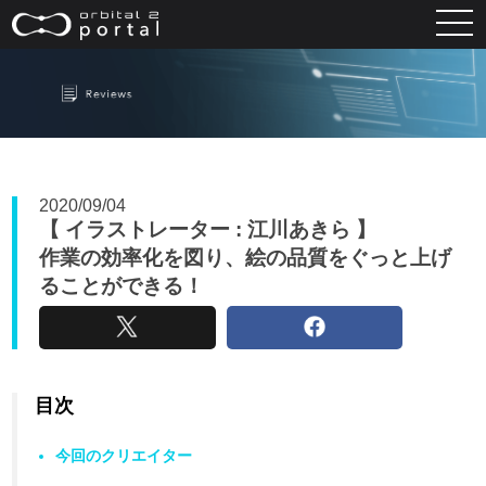
ホーム
2020/09/04
【 イラストレーター : 江川あきら 】
作業の効率化を図り、絵の品質をぐっと上げ
ることができる！
レビュー
目次
今回のクリエイター